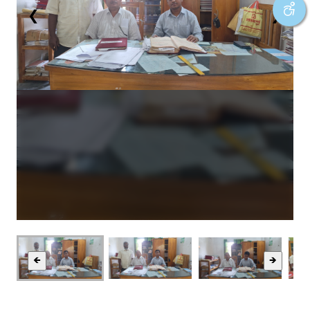
❮
❯
🡸
🡺