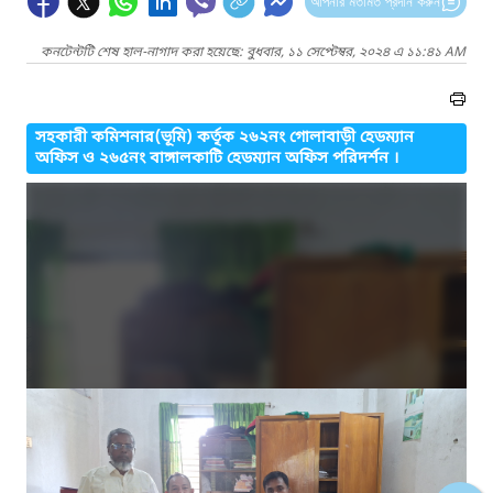
আপনার মতামত প্রদান করুন
কনটেন্টটি শেষ হাল-নাগাদ করা হয়েছে: বুধবার, ১১ সেপ্টেম্বর, ২০২৪ এ ১১:৪১ AM
সহকারী কমিশনার(ভূমি) কর্তৃক ২৬২নং গোলাবাড়ী হেডম্যান
অফিস ও ২৬৫নং বাঙ্গালকাটি হেডম্যান অফিস পরিদর্শন ।