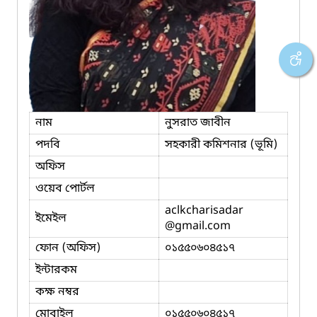
নাম
নুসরাত জাবীন
পদবি
সহকারী কমিশনার (ভূমি)
অফিস
ওয়েব পোর্টল
aclkcharisadar
ইমেইল
@gmail.com
ফোন (অফিস)
০১৫৫০৬০৪৫১৭
ইন্টারকম
কক্ষ নম্বর
মোবাইল
০১৫৫০৬০৪৫১৭