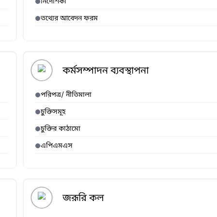
নির্দেশিকা
তথ্যের আবেদন ফরম
কর্মসম্পাদন ব্যবস্থাপনা
পরিপত্র/ নীতিমালা
চুক্তিসমূহ
চুক্তির কাঠামো
এপিএমএস
জরূরি কল