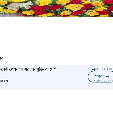
নার
র্টিফিকেট পেশকার এর অবমুক্তি আদেশ
০১-০২-২০২
সকল
 ফরম
১৮-০৯-২০২