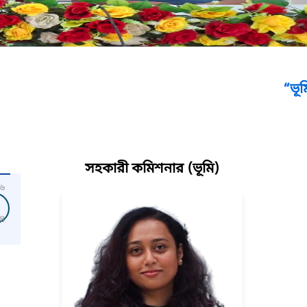
“ভূমিসেবা মেলা ২
সহকারী কমিশনার (ভূমি)
৬
৪