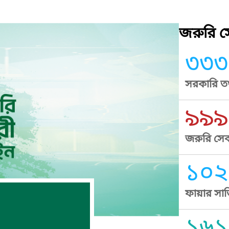
জরুরি সে
৩৩৩
সরকারি তথ
৯৯৯
জরুরি সেব
১০২
ফায়ার সার