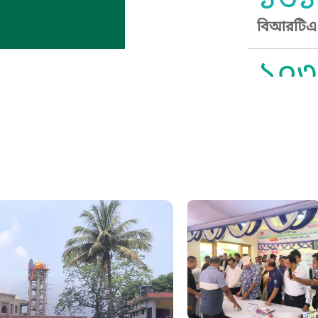
১৬১
বিআরটিএ স
১০৩
সুপ্রীম কোর
১০৯
নারী ও শিশ
১০৬
দুদক
১০২