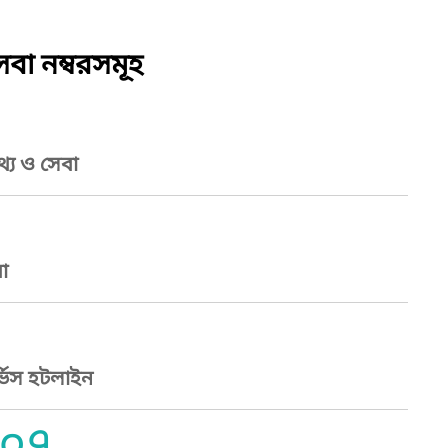
বা নম্বরসমূহ
্য ও সেবা
া
্ভিস হটলাইন